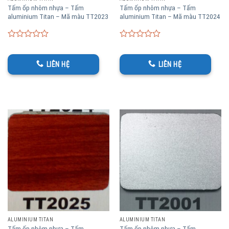
Tấm ốp nhôm nhựa – Tấm
Tấm ốp nhôm nhựa – Tấm
aluminium Titan – Mã màu TT2023
aluminium Titan – Mã màu TT2024
0
0
out
out
of
of
LIÊN HỆ
LIÊN HỆ
5
5
ALUMINIUM TITAN
ALUMINIUM TITAN
Tấm ốp nhôm nhựa – Tấm
Tấm ốp nhôm nhựa – Tấm