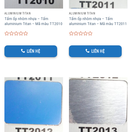
ALUMINIUM TITAN
ALUMINIUM TITAN
Tấm ốp nhôm nhựa – Tấm
Tấm ốp nhôm nhựa – Tấm
aluminium Titan – Mã màu TT2010
aluminium Titan – Mã màu TT2011
0
0
out
out
of
of
LIÊN HỆ
LIÊN HỆ
5
5