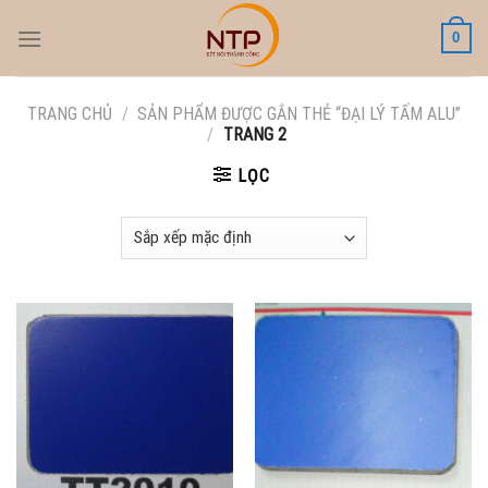
Skip
0
to
content
TRANG CHỦ
/
SẢN PHẨM ĐƯỢC GẮN THẺ “ĐẠI LÝ TẤM ALU”
/
TRANG 2
LỌC