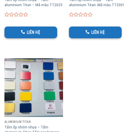
aluminium Titan – Mã màu TT2025
aluminium Titan -Mã màu TT2001
0
0
out
out
of
of
LIÊN HỆ
LIÊN HỆ
5
5
ALUMINIUM TITAN
Tấm ốp nhôm nhựa – Tấm
aluminium Titan-Tấm ngoài trong