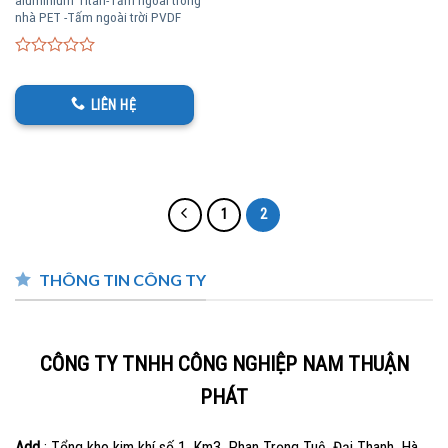
nhà PET -Tấm ngoài trời PVDF
0
out
of
LIÊN HỆ
5
1
2
THÔNG TIN CÔNG TY
CÔNG TY TNHH CÔNG NGHIỆP NAM THUẬN
PHÁT
Add
: Tổng kho kim khí số 1, Km3, Phan Trọng Tuệ, Đại Thanh, Hà