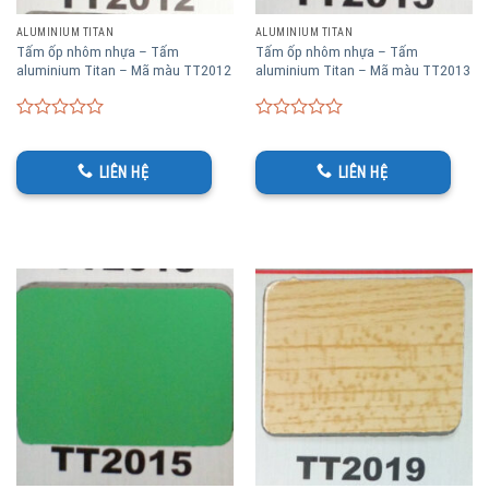
ALUMINIUM TITAN
ALUMINIUM TITAN
Tấm ốp nhôm nhựa – Tấm
Tấm ốp nhôm nhựa – Tấm
aluminium Titan – Mã màu TT2012
aluminium Titan – Mã màu TT2013
0
0
out
out
of
of
LIÊN HỆ
LIÊN HỆ
5
5