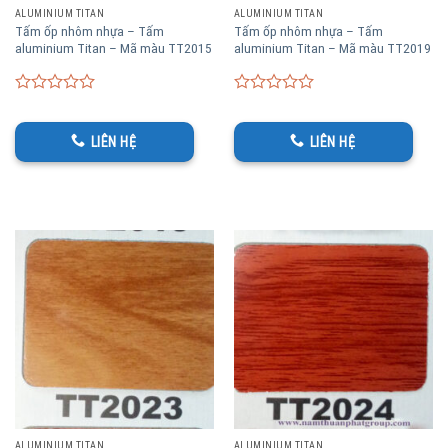
ALUMINIUM TITAN
ALUMINIUM TITAN
Tấm ốp nhôm nhựa – Tấm
Tấm ốp nhôm nhựa – Tấm
aluminium Titan – Mã màu TT2015
aluminium Titan – Mã màu TT2019
0
0
out
out
of
of
LIÊN HỆ
LIÊN HỆ
5
5
ALUMINIUM TITAN
ALUMINIUM TITAN