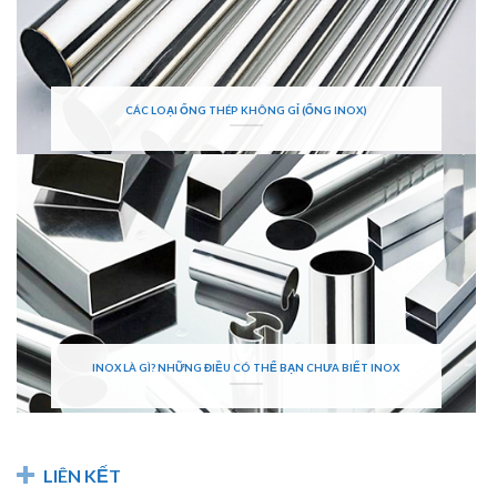
CÁC LOẠI ỐNG THÉP KHÔNG GỈ (ỐNG INOX)
INOX LÀ GÌ? NHỮNG ĐIỀU CÓ THỂ BẠN CHƯA BIẾT INOX
LIÊN KẾT