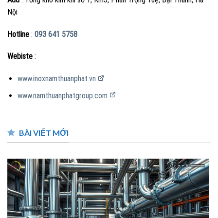
Nội
Hotline
:
093 641 5758
Webiste
:
www.inoxnamthuanphat.vn
www.namthuanphatgroup.com
BÀI VIẾT MỚI