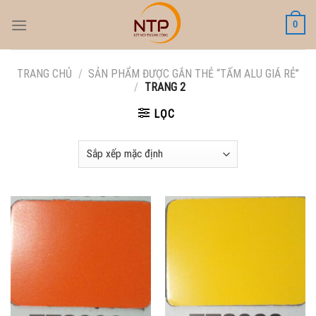
Skip
0
to
content
TRANG CHỦ
/
SẢN PHẨM ĐƯỢC GẮN THẺ “TẤM ALU GIÁ RẺ”
/
TRANG 2
LỌC