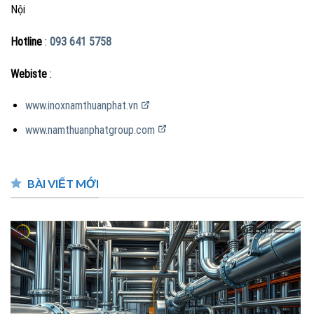
Nội
Hotline
:
093 641 5758
Webiste
:
www.inoxnamthuanphat.vn
www.namthuanphatgroup.com
BÀI VIẾT MỚI