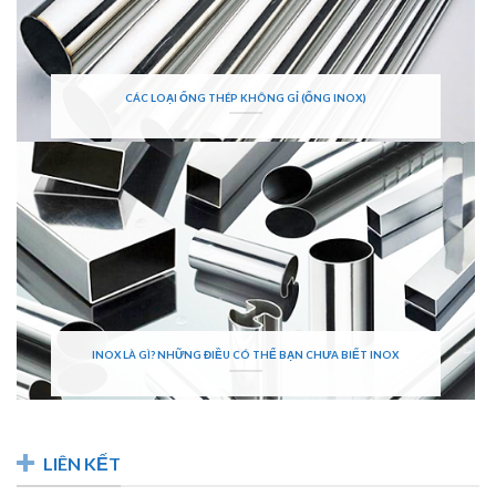
CÁC LOẠI ỐNG THÉP KHÔNG GỈ (ỐNG INOX)
INOX LÀ GÌ? NHỮNG ĐIỀU CÓ THỂ BẠN CHƯA BIẾT INOX
LIÊN KẾT