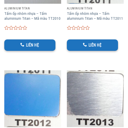
ALUMINIUM TITAN
ALUMINIUM TITAN
Tấm ốp nhôm nhựa – Tấm
Tấm ốp nhôm nhựa – Tấm
aluminium Titan – Mã màu TT2010
aluminium Titan – Mã màu TT2011
0
0
out
out
of
of
LIÊN HỆ
LIÊN HỆ
5
5