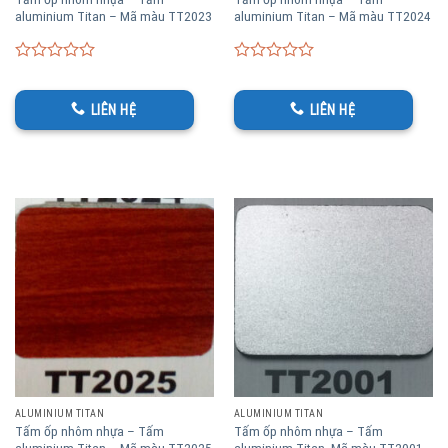
aluminium Titan – Mã màu TT2023
aluminium Titan – Mã màu TT2024
0
0
out
out
of
of
LIÊN HỆ
LIÊN HỆ
5
5
ALUMINIUM TITAN
ALUMINIUM TITAN
Tấm ốp nhôm nhựa – Tấm
Tấm ốp nhôm nhựa – Tấm
aluminium Titan – Mã màu TT2025
aluminium Titan -Mã màu TT2001