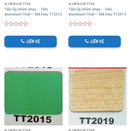
ALUMINIUM TITAN
ALUMINIUM TITAN
Tấm ốp nhôm nhựa – Tấm
Tấm ốp nhôm nhựa – Tấm
aluminium Titan – Mã màu TT2012
aluminium Titan – Mã màu TT2013
0
0
out
out
of
of
LIÊN HỆ
LIÊN HỆ
5
5
ALUMINIUM TITAN
ALUMINIUM TITAN