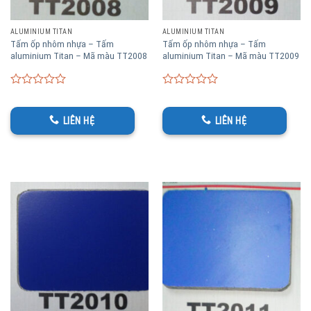
ALUMINIUM TITAN
ALUMINIUM TITAN
Tấm ốp nhôm nhựa – Tấm
Tấm ốp nhôm nhựa – Tấm
aluminium Titan – Mã màu TT2008
aluminium Titan – Mã màu TT2009
0
0
out
out
of
of
LIÊN HỆ
LIÊN HỆ
5
5