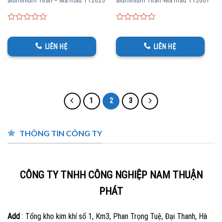
0
0
out
out
of
of
LIÊN HỆ
LIÊN HỆ
5
5
1
2
3
THÔNG TIN CÔNG TY
CÔNG TY TNHH CÔNG NGHIỆP NAM THUẬN
PHÁT
Add
: Tổng kho kim khí số 1, Km3, Phan Trọng Tuệ, Đại Thanh, Hà