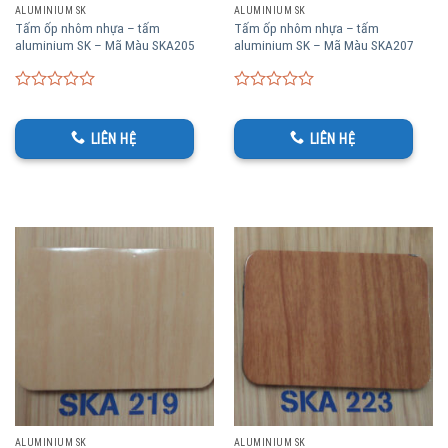
ALUMINIUM SK
ALUMINIUM SK
Tấm ốp nhôm nhựa – tấm
Tấm ốp nhôm nhựa – tấm
aluminium SK – Mã Màu SKA205
aluminium SK – Mã Màu SKA207
0
0
out
out
of
of
LIÊN HỆ
LIÊN HỆ
5
5
ALUMINIUM SK
ALUMINIUM SK