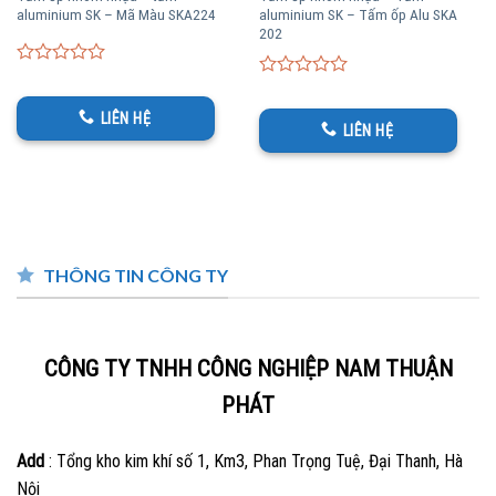
aluminium SK – Mã Màu SKA224
aluminium SK – Tấm ốp Alu SKA
202
0
0
out
out
of
LIÊN HỆ
of
LIÊN HỆ
5
5
THÔNG TIN CÔNG TY
CÔNG TY TNHH CÔNG NGHIỆP NAM THUẬN
PHÁT
Add
: Tổng kho kim khí số 1, Km3, Phan Trọng Tuệ, Đại Thanh, Hà
Nội