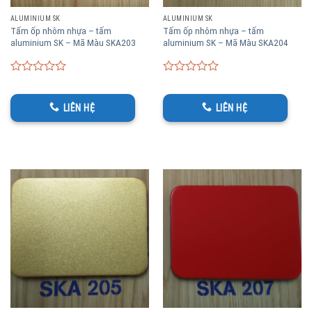
ALUMINIUM SK
ALUMINIUM SK
Tấm ốp nhôm nhựa – tấm
Tấm ốp nhôm nhựa – tấm
aluminium SK – Mã Màu SKA203
aluminium SK – Mã Màu SKA204
0
0
out
out
of
of
LIÊN HỆ
LIÊN HỆ
5
5