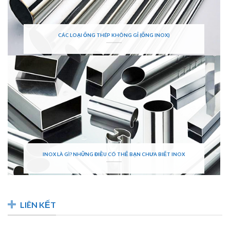
CÁC LOẠI ỐNG THÉP KHÔNG GỈ (ỐNG INOX)
INOX LÀ GÌ? NHỮNG ĐIỀU CÓ THỂ BẠN CHƯA BIẾT INOX
LIÊN KẾT