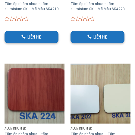
Tấm ốp nhôm nhựa – tấm
Tấm ốp nhôm nhựa – tấm
aluminium SK – Mã Màu SKA219
aluminium SK – Mã Màu SKA223
0
0
out
out
of
of
LIÊN HỆ
LIÊN HỆ
5
5
ALUMINIUM SK
ALUMINIUM SK
Tấm ốp nhôm nhựa – tấm
Tấm ốp nhôm nhựa – Tấm