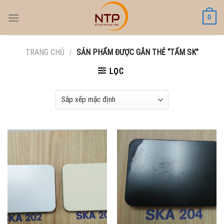
Skip
0
to
content
TRANG CHỦ
/
SẢN PHẨM ĐƯỢC GẮN THẺ “TẤM SK”
LỌC