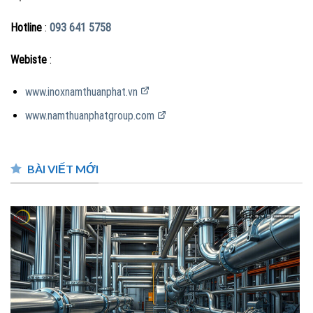
Hotline
:
093 641 5758
Webiste
:
www.inoxnamthuanphat.vn
www.namthuanphatgroup.com
BÀI VIẾT MỚI