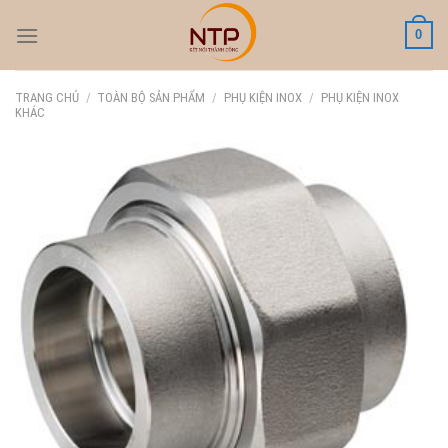
Skip
0
to
content
TRANG CHỦ
/
TOÀN BỘ SẢN PHẨM
/
PHỤ KIỆN INOX
/
PHỤ KIỆN INOX
KHÁC