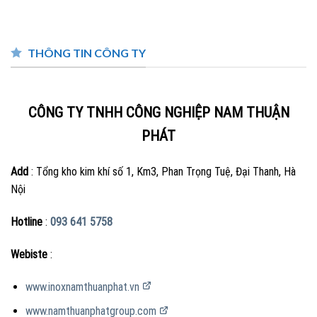
THÔNG TIN CÔNG TY
CÔNG TY TNHH CÔNG NGHIỆP NAM THUẬN
PHÁT
Add
: Tổng kho kim khí số 1, Km3, Phan Trọng Tuệ, Đại Thanh, Hà
Nội
PHỤ KIỆN INOX KHÁC
Hotline
:
093 641 5758
Webiste
:
www.inoxnamthuanphat.vn
www.namthuanphatgroup.com