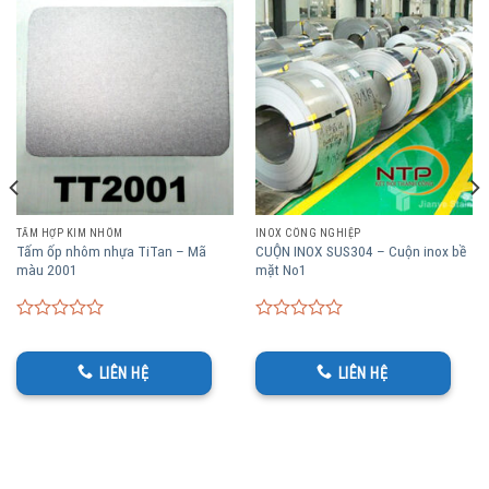
TẤM HỢP KIM NHÔM
INOX CÔNG NGHIỆP
Tấm ốp nhôm nhựa TiTan – Mã
CUỘN INOX SUS304 – Cuộn inox bề
màu 2001
mặt No1
0
0
out
out
of
of
LIÊN HỆ
LIÊN HỆ
5
5