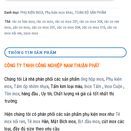
Danh mục:
PHỤ KIỆN INOX
,
Phụ kiện inox khác
,
TOÀN BỘ SẢN PHẨM
Thẻ:
rắc co hàn inox
,
rắc co inox
,
rắc co inox 201
,
rắc co inox 304
,
rắc co ren
inox
,
zắc co inox
,
zắc co inox 201
,
zắc co inox 304
,
zắc co inox 316
,
zắc co
inox nối ren
,
zaco inox
THÔNG TIN SẢN PHẨM
CÔNG TY TNHH CÔNG NGHIỆP NAM THUẬN PHÁT
Chúng tôi Là nhà phân phối các sản phẩm
ống hộp inox
,
Phụ kiện
inox
,
Tấm ốp nhôm nhựa
, Tấm kim loại màu,
Inox Tấm
,
Inox Cuộn
,
Tôn inox
, hàng đầu , Uy tín, Chất lượng và giá cả tốt nhất thị
trường.
Hiện chúng tôi có phân phối các sản phẩm phụ kiện inox như
Tê
inox nối ren
,
Tê inox
Hàn, Mặt Bích inox,
Bịt đầu inox
, cút inox các
loại, đầy đủ size theo yêu cầu.