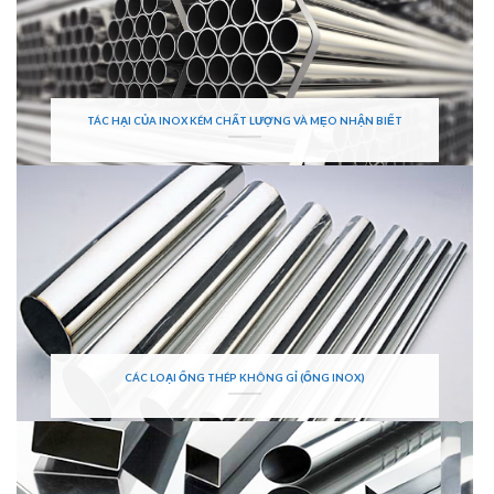
TÁC HẠI CỦA INOX KÉM CHẤT LƯỢNG VÀ MẸO NHẬN BIẾT
CÁC LOẠI ỐNG THÉP KHÔNG GỈ (ỐNG INOX)