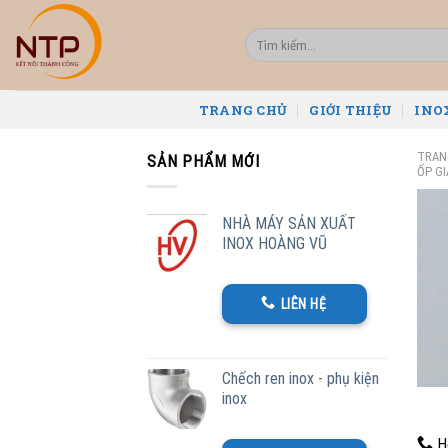
Skip
to
Tìm
kiếm:
content
TRANG CHỦ
GIỚI THIỆU
INO
TRAN
SẢN PHẨM MỚI
ỐP GI
NHÀ MÁY SẢN XUẤT
INOX HOÀNG VŨ
LIÊN HỆ
Chếch ren inox - phụ kiện
inox
Ho