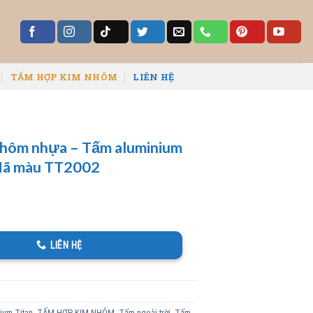
TẤM HỢP KIM NHÔM
LIÊN HỆ
hôm nhựa – Tấm aluminium
Mã màu TT2002
LIÊN HỆ
ium Titan
,
TẤM HỢP KIM NHÔM
,
Tấm ngoài trời
,
Tấm