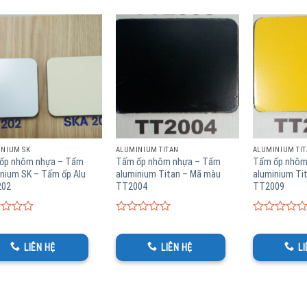
INIUM SK
ALUMINIUM TITAN
ALUMINIUM TI
ốp nhôm nhựa – Tấm
Tấm ốp nhôm nhựa – Tấm
Tấm ốp nhôm
nium SK – Tấm ốp Alu
aluminium Titan – Mã màu
aluminium Ti
202
TT2004
TT2009
0
0
thành phần cấu tạo ta có thể dễ dàng biết ưu và nhược điểm của sản 
out
out
of
of
LIÊN HỆ
LIÊN HỆ
L
iểm :
5
5
ấm alu có trọng lượng nhẹ hơn.