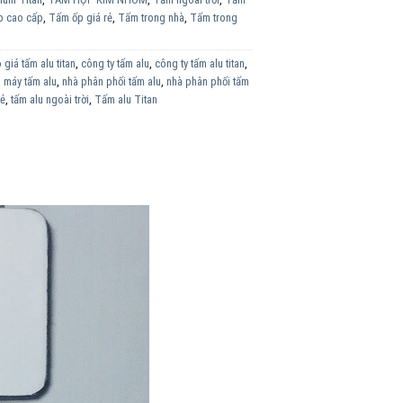
p cao cấp
,
Tấm ốp giá rẻ
,
Tấm trong nhà
,
Tấm trong
 giá tấm alu titan
,
công ty tấm alu
,
công ty tấm alu titan
,
 máy tấm alu
,
nhà phân phối tấm alu
,
nhà phân phối tấm
rẻ
,
tấm alu ngoài trời
,
Tấm alu Titan