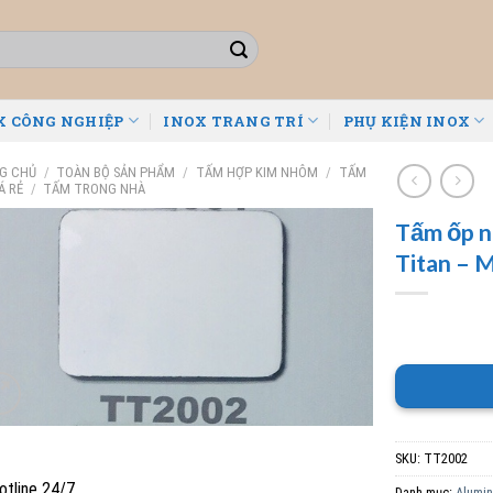
X CÔNG NGHIỆP
INOX TRANG TRÍ
PHỤ KIỆN INOX
G CHỦ
/
TOÀN BỘ SẢN PHẨM
/
TẤM HỢP KIM NHÔM
/
TẤM
Á RẺ
/
TẤM TRONG NHÀ
Tấm ốp n
Titan – 
SKU:
TT2002
tline 24/7
Danh mục:
Alumin