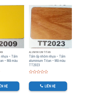
TAN
ALUMINIUM TITAN
 nhựa – Tấm
Tấm ốp nhôm nhựa – Tấm
tan – Mã màu
aluminium Titan – Mã màu
TT2023
0
phẩm
tấm ốp nhôm nhựa
Aluminium
Titan
như sau :
out
of
IÊN HỆ
LIÊN HỆ
5