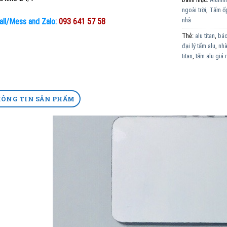
ngoài trời
,
Tấm ố
nhà
all/Mess and Zalo:
093 641 57 58
Thẻ:
alu titan
,
báo
đại lý tấm alu
,
nhà
titan
,
tấm alu giá 
ÔNG TIN SẢN PHẨM