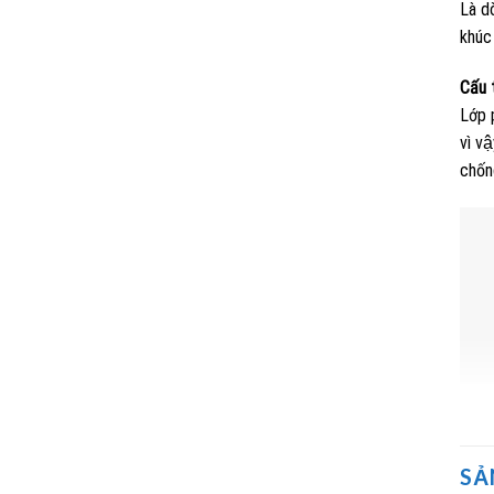
Là d
khú
Cấu 
Lớp 
vì v
chốn
SẢ