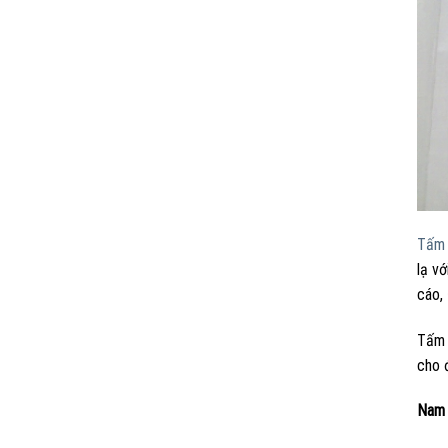
Tấm 
lạ vớ
cáo,
Tấm 
cho đ
Nam 