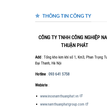
T
D
THÔNG TIN CÔNG TY
M
K
C
CÔNG TY TNHH CÔNG NGHIỆP N
C
THUẬN PHÁT
Nhượ
Add
: Tổng kho kim khí số 1, Km3, Phan Trọng T
Đại Thanh, Hà Nội
K
K
Hotline
:
093 641 5758
Sản
Webiste
:
Đ
www.inoxnamthuanphat.vn
Đ
www.namthuanphatgroup.com