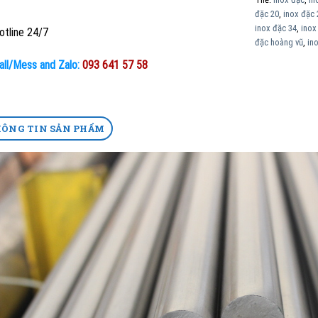
đặc 20
,
inox đặc 
inox đặc 34
,
inox
tline 24/7
đặc hoàng vũ
,
ino
all/Mess and Zalo:
093 641 57 58
ÔNG TIN SẢN PHẨM