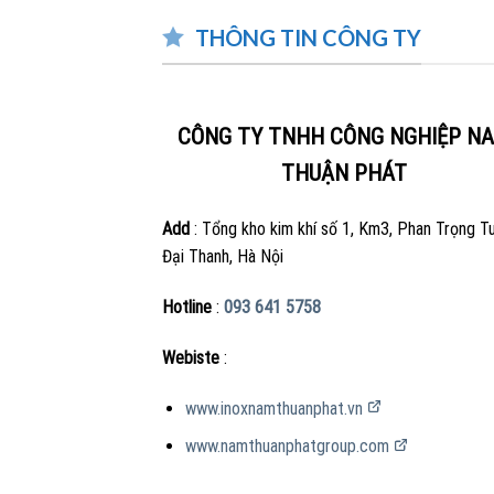
THÔNG TIN CÔNG TY
CÔN
Add 
CÔNG TY TNHH CÔNG NGHIỆP N
Hotli
THUẬN PHÁT
Webi
Add
: Tổng kho kim khí số 1, Km3, Phan Trọng T
Đại Thanh, Hà Nội
Hotline
:
093 641 5758
Webiste
:
www.inoxnamthuanphat.vn
www.namthuanphatgroup.com