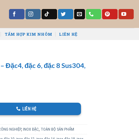
TẤM HỢP KIM NHÔM
LIÊN HỆ
– Đặc4, đặc 6, đặc 8 Sus304,
LIÊN HỆ
CÔNG NGHIỆP
,
INOX ĐẶC
,
TOÀN BỘ SẢN PHẨM
ox đặc 10
,
inox đặc 12
,
inox đặc 14
,
inox đặc 18
,
inox