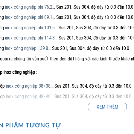
ng
inox công nghiệp phi 76.2
… Sus 201, Sus 304, độ dày từ 0.3 đến 10.0
ng
inox công nghiệp phi 89.1
… Sus 201, Sus 304, độ dày từ 0.3 đến 10.0
ng
inox công nghiệp phi 101.6
… Sus 201, Sus 304, độ dày từ 0.3 đến 10.
ng
inox công nghiệp phi 114.3
… Sus 201, Sus 304, độ dày từ 0.3 đến 10.
ng
inox công nghiệp 139.8
… Sus 201, Sus 304, độ dày từ 0.3 đến 10.0
goài ra chúng tôi sản xuất theo đơn đặt hàng với các kích thước khác n
p inox công nghiệp :
ộp
inox công nghiệp 38×38
… Sus 201, Sus 304, độ dày từ 0.3 đến 10.0
ộp
inox công nghiệp 48×48
… Sus 201, Sus 304, độ dày từ 0.3 đến 10.0
ộp
inox công nghiệp 30×90
… Sus 201, Sus 304, độ dày từ 0.3 đến 10.0
XEM THÊM
ộp
inox công nghiệp 45×95
… Sus 201, Sus 304, độ dày từ 0.3 đến 10.0
N PHẨM TƯƠNG TỰ
ộp
inox công nghiệp 50×100
… Sus 201, Sus 304, độ dày từ 0.3 đến 10.0