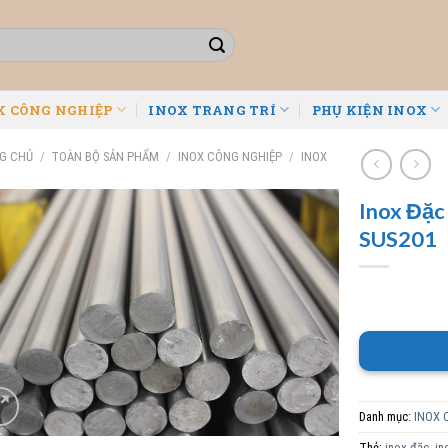
X CÔNG NGHIỆP
INOX TRANG TRÍ
PHỤ KIỆN INOX
G CHỦ
/
TOÀN BỘ SẢN PHẨM
/
INOX CÔNG NGHIỆP
/
INOX
Inox Đặc 
SUS201
Danh mục:
INOX 
Thẻ:
inox đặc
,
in