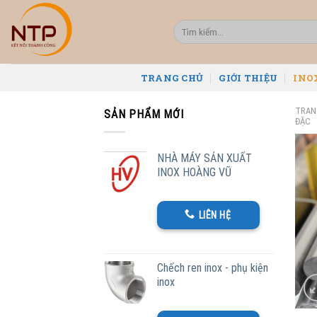
Skip
to
Tìm
kiếm:
content
TRANG CHỦ
GIỚI THIỆU
INO
TRAN
SẢN PHẨM MỚI
ĐẶC
NHÀ MÁY SẢN XUẤT
INOX HOÀNG VŨ
LIÊN HỆ
Chếch ren inox - phụ kiện
inox