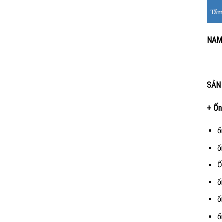
NAM
SẢN
+ Ốn
ố
ố
Ố
ố
ố
ố