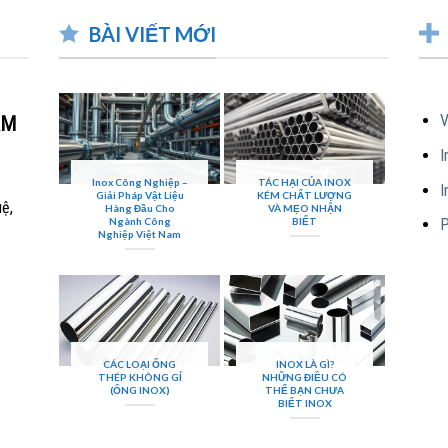
BÀI VIẾT MỚI
G TY TNHH CÔNG NGHIỆP NAM THUẬN PHÁT.
:
Tổng kho kim Khí số 1, KM3 Phan Trọng Tuệ, Thanh Trì, Hà Nội
V
AM
ne :
0936.41.5758
I
ste :
www.namthuanphatgroup.com
Inox Công Nghiệp –
TÁC HẠI CỦA INOX
I
Giải Pháp Vật Liệu
KÉM CHẤT LƯỢNG
uệ,
Hàng Đầu Cho
VÀ MẸO NHẬN
Ngành Công
BIẾT
P
Nghiệp Việt Nam
CÁC LOẠI ỐNG
INOX LÀ GÌ?
THÉP KHÔNG GỈ
NHỮNG ĐIỀU CÓ
(ỐNG INOX)
THỂ BẠN CHƯA
BIẾT INOX