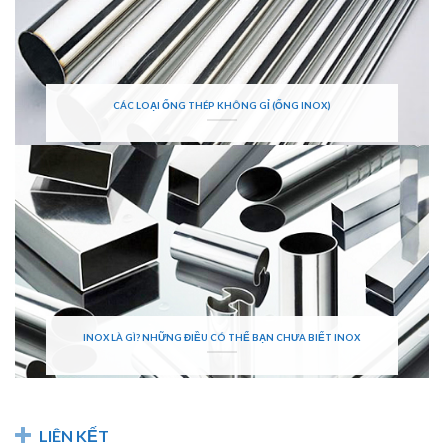
CÁC LOẠI ỐNG THÉP KHÔNG GỈ (ỐNG INOX)
INOX LÀ GÌ? NHỮNG ĐIỀU CÓ THỂ BẠN CHƯA BIẾT INOX
LIÊN KẾT