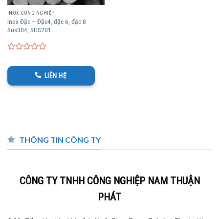
INOX CÔNG NGHIỆP
Inox Đặc – Đặc4, đặc 6, đặc 8
Sus304, SUS201
0
out
of
LIÊN HỆ
5
THÔNG TIN CÔNG TY
CÔNG TY TNHH CÔNG NGHIỆP NAM THUẬN
PHÁT