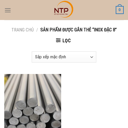
Skip
0
to
content
TRANG CHỦ
/
SẢN PHẨM ĐƯỢC GẮN THẺ “INOX ĐẶC 8”
LỌC