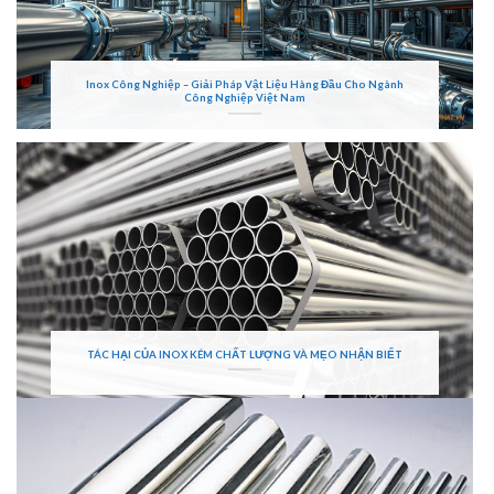
Inox Công Nghiệp – Giải Pháp Vật Liệu Hàng Đầu Cho Ngành
Công Nghiệp Việt Nam
TÁC HẠI CỦA INOX KÉM CHẤT LƯỢNG VÀ MẸO NHẬN BIẾT