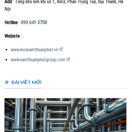
Add
: Tổng kho kim khí số 1, Km3, Phan Trọng Tuệ, Đại Thanh, Hà
Nội
Hotline
:
093 641 5758
Webiste
:
www.inoxnamthuanphat.vn
www.namthuanphatgroup.com
BÀI VIẾT MỚI